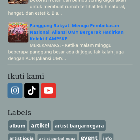
untuk membuat rumah terlihat lebih natural,
hangat, dan estetik. Bia...
Panggung Rakyat: Menuju Pembebasan
Nasional, Aliansi UMY Bergerak Hadirkan
Kolektif AMPSKP
MEREKAMAKSI - Ketika malam minggu
beberapa panggung besar ada di Jogja, tak kalah juga
dengan AUB (Aliansi UMY...
Ikuti kami
Labels
artikel
album
artist banjarnegara
event
artist jogja
info
artist purbalingga