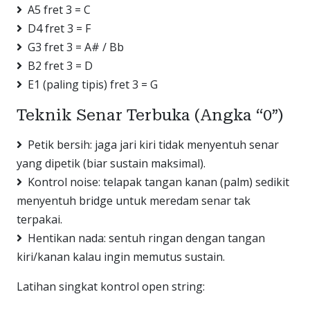
A5 fret 3 = C
D4 fret 3 = F
G3 fret 3 = A# / Bb
B2 fret 3 = D
E1 (paling tipis) fret 3 = G
Teknik Senar Terbuka (Angka “0”)
Petik bersih: jaga jari kiri tidak menyentuh senar
yang dipetik (biar sustain maksimal).
Kontrol noise: telapak tangan kanan (palm) sedikit
menyentuh bridge untuk meredam senar tak
terpakai.
Hentikan nada: sentuh ringan dengan tangan
kiri/kanan kalau ingin memutus sustain.
Latihan singkat kontrol open string: