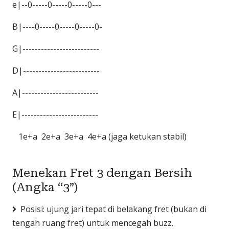
e|--0-----0-----0-----0---
B|----0-----0-----0-----0-
G|-------------------------
D|-------------------------
A|-------------------------
E|-------------------------
1e+a 2e+a 3e+a 4e+a (jaga ketukan stabil)
Menekan Fret 3 dengan Bersih
(Angka “3”)
Posisi: ujung jari tepat di belakang fret (bukan di
tengah ruang fret) untuk mencegah buzz.