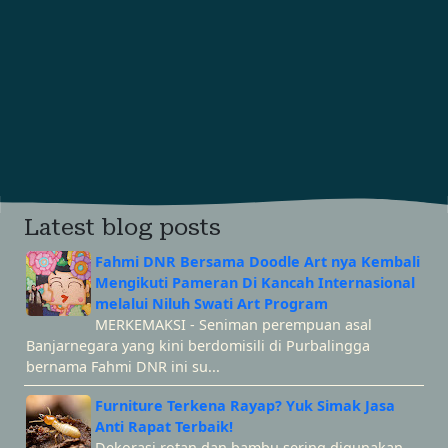
Latest blog posts
Fahmi DNR Bersama Doodle Art nya Kembali
Mengikuti Pameran Di Kancah Internasional
melalui Niluh Swati Art Program
MERKEMAKSI - Seniman perempuan asal
Banjarnegara yang kini berdomisili di Purbalingga
bernama Fahmi DNR ini su...
Furniture Terkena Rayap? Yuk Simak Jasa
Anti Rapat Terbaik!
Dekorasi rotan dan bambu sering digunakan