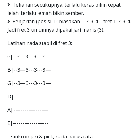
Tekanan secukupnya: terlalu keras bikin cepat
lelah; terlalu lemah bikin sember.
Penjarian (posisi 1): biasakan 1-2-3-4 = fret 1-2-3-4.
Jadi fret 3 umumnya dipakai jari manis (3).
Latihan nada stabil di fret 3:
e|--3---3---3---3---
B|--3---3---3---3---
G|--3---3---3---3---
D|-------------------
A|-------------------
E|-------------------
sinkron jari & pick, nada harus rata