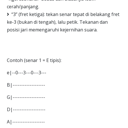
cerah/panjang.
“3” (fret ketiga): tekan senar tepat di belakang fret
ke-3 (bukan di tengah), lalu petik. Tekanan dan
posisi jari memengaruhi kejernihan suara.
Contoh (senar 1 = E tipis):
e|--0---3---0---3---
B|-------------------
G|-------------------
D|-------------------
A|-------------------