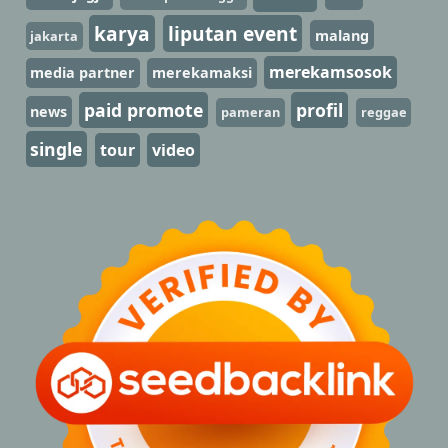
karya
liputan event
malang
jakarta
merekamsosok
media partner
merekamaksi
paid promote
profil
news
pameran
reggae
single
tour
video