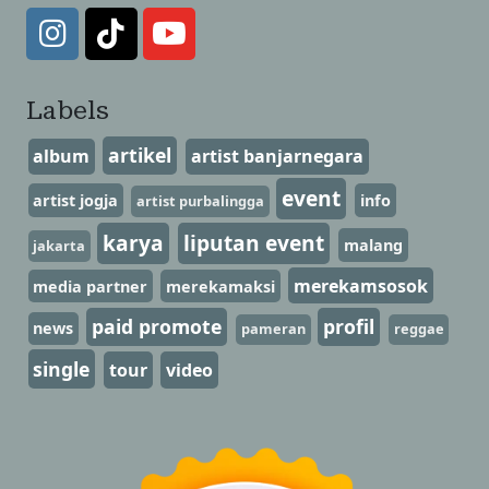
Labels
artikel
album
artist banjarnegara
event
artist jogja
info
artist purbalingga
karya
liputan event
malang
jakarta
merekamsosok
media partner
merekamaksi
paid promote
profil
news
pameran
reggae
single
tour
video