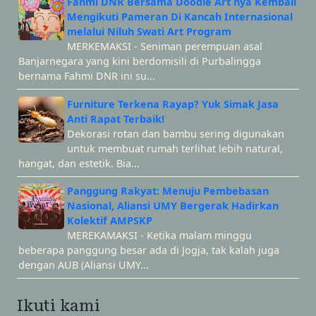
Fahmi DNR Bersama Doodle Art nya Kembali
Mengikuti Pameran Di Kancah Internasional
melalui Niluh Swati Art Program
MERKEMAKSI - Seniman perempuan asal
Banjarnegara yang kini berdomisili di Purbalingga
bernama Fahmi DNR ini su...
Furniture Terkena Rayap? Yuk Simak Jasa
Anti Rapat Terbaik!
Dekorasi rotan dan bambu sering digunakan
untuk membuat rumah terlihat lebih natural,
hangat, dan estetik. Bia...
Panggung Rakyat: Menuju Pembebasan
Nasional, Aliansi UMY Bergerak Hadirkan
Kolektif AMPSKP
MEREKAMAKSI - Ketika malam minggu
beberapa panggung besar ada di Jogja, tak kalah juga
dengan AUB (Aliansi UMY...
Ikuti kami