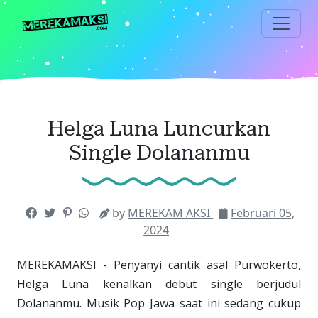
Langsung
ke
konten
utama
Helga Luna Luncurkan
Single Dolananmu
by
MEREKAM AKSI
Februari 05,
2024
MEREKAMAKSI - Penyanyi cantik asal Purwokerto,
Helga Luna kenalkan debut single berjudul
Dolananmu. Musik Pop Jawa saat ini sedang cukup