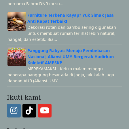
bernama Fahmi DNR ini su...
Furniture Terkena Rayap? Yuk Simak Jasa
Anti Rapat Terbaik!
Dekorasi rotan dan bambu sering digunakan
untuk membuat rumah terlihat lebih natural,
hangat, dan estetik. Bia...
Panggung Rakyat: Menuju Pembebasan
Nasional, Aliansi UMY Bergerak Hadirkan
Kolektif AMPSKP
MEREKAMAKSI - Ketika malam minggu
beberapa panggung besar ada di Jogja, tak kalah juga
dengan AUB (Aliansi UMY...
Ikuti kami